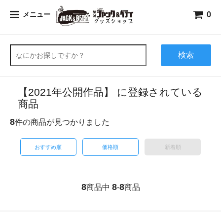
0
メニュー
検索
【2021年公開作品】 に登録されている
商品
8
件の商品が見つかりました
おすすめ順
価格順
新着順
8
8
8
商品中
-
商品