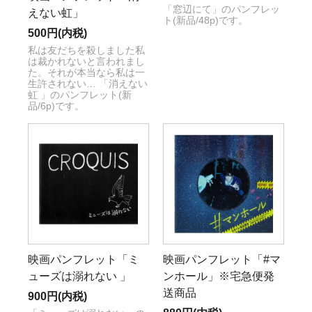
「窓辺にて」のパンフレッ
えない虹」
ト(新品/48p)です。
500円(内税)
私は友だちを殺しました私
は裁かれないと言われまし
た。それが本当なら私は一
生許されない… 「消えない
虹 」のパンフレット(新
品/6p)です。
映画パンフレット「ミ
映画パンフレット「#マ
ューズは溺れない 」
ンホール」※宅急便発
送商品
900円(内税)