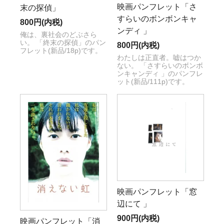
映画パンフレット「さ
末の探偵」
すらいのボンボンキャ
800円(内税)
ンディ 」
俺は、裏社会のどぶさら
い。 「終末の探偵」のパン
800円(内税)
フレット(新品/18p)です。
わたしは正直者。嘘はつか
ない。 「さすらいのボンボ
ンキャンディ 」のパンフレ
ット(新品/111p)です。
映画パンフレット「窓
辺にて 」
900円(内税)
映画パンフレット「消