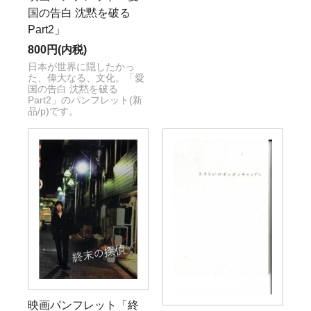
国の告白 沈黙を破る
Part2」
800円(内税)
日本が世界に隠したかっ
た、偉大なる、文化。「愛
国の告白 沈黙を破る
Part2」のパンフレット(新
品/p)です。
映画パンフレット「終