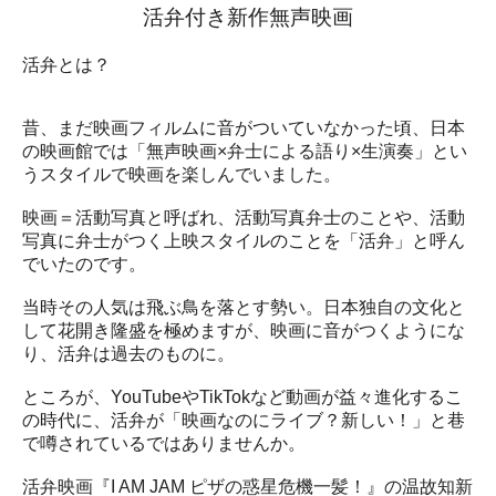
活弁付き新作無声映画
活弁とは？
昔、まだ映画フィルムに音がついていなかった頃、日本
の映画館では「無声映画×弁士による語り×生演奏」とい
うスタイルで映画を楽しんでいました。
映画＝活動写真と呼ばれ、活動写真弁士のことや、活動
写真に弁士がつく上映スタイルのことを「活弁」と呼ん
でいたのです。
当時その人気は飛ぶ鳥を落とす勢い。日本独自の文化と
して花開き隆盛を極めますが、映画に音がつくようにな
り、活弁は過去のものに。
ところが、YouTubeやTikTokなど動画が益々進化するこ
の時代に、活弁が「映画なのにライブ？新しい！」と巷
で噂されているではありませんか。
活弁映画『I AM JAM ピザの惑星危機一髪！』の温故知新