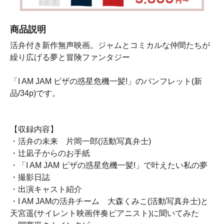
商品説明
活弁付き新作無声映画。ジャムとコミカルな仲間たちが
繰り広げる夢と冒険ファンタジー
「I AM JAM ピザの惑星危機一髪!」のパンフレット(新
品/34p)です。
【収録内容】
・活弁の未来 片岡一郎(活動写真弁士)
・辻凪子からのお手紙
・「I AM JAM ピザの惑星危機一髪!」で叶えたい私の夢
・撮影日誌
・出演キャスト紹介
・I AM JAMの活弁チーム 大森くみこ(活動写真弁士)と
天宮遥(サイレント映画伴奏ピアニスト)に聞いてみた