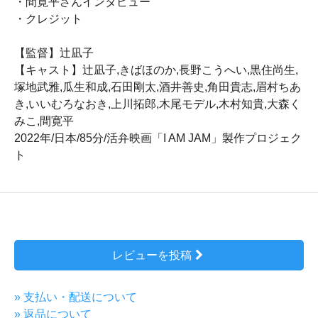
・間寛平さんインタビュー
・クレジット
【監督】辻凪子
【キャスト】辻凪子,きばほのか,長野こうへい,黒住尚生,
塚地武雅,瓜生和成,石田剛太,酒井善史,角田貴志,眉村ちあ
き,いいむろなおき,上川拓郎,木尾モデル,木村知貴,大森く
みこ,間寛平
2022年/日本/85分/活弁映画「I AM JAM」製作プロジェク
ト
レビューを投稿
» 支払い・配送について
» 返品について