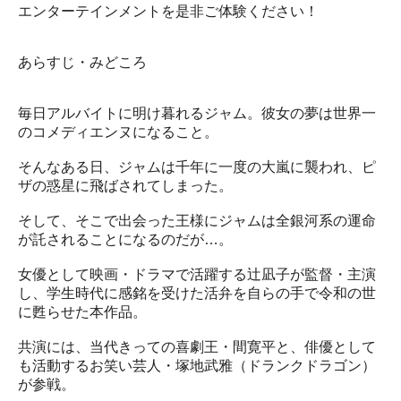
エンターテインメントを是非ご体験ください！
あらすじ・みどころ
毎日アルバイトに明け暮れるジャム。彼女の夢は世界一
のコメディエンヌになること。
そんなある日、ジャムは千年に一度の大嵐に襲われ、ピ
ザの惑星に飛ばされてしまった。
そして、そこで出会った王様にジャムは全銀河系の運命
が託されることになるのだが…。
女優として映画・ドラマで活躍する辻凪子が監督・主演
し、学生時代に感銘を受けた活弁を自らの手で令和の世
に甦らせた本作品。
共演には、当代きっての喜劇王・間寛平と、俳優として
も活動するお笑い芸人・塚地武雅（ドランクドラゴン）
が参戦。