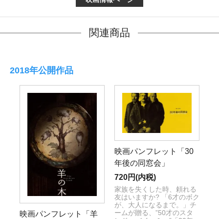
関連商品
2018年公開作品
映画パンフレット「30
年後の同窓会」
720円(内税)
家族を失くした時、頼れる
友はいますか? 「6才のボク
が、大人になるまで。」チ
ームが贈る、”50才のスタ
映画パンフレット「羊