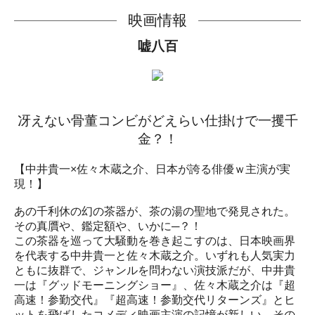
映画情報
嘘八百
冴えない骨董コンビがどえらい仕掛けで一攫千
金？！
【中井貴一×佐々木蔵之介、日本が誇る俳優ｗ主演が実
現！】
あの千利休の幻の茶器が、茶の湯の聖地で発見された。
その真贋や、鑑定額や、いかに─？！
この茶器を巡って大騒動を巻き起こすのは、日本映画界
を代表する中井貴一と佐々木蔵之介。いずれも人気実力
ともに抜群で、ジャンルを問わない演技派だが、中井貴
一は『グッドモーニングショー』、佐々木蔵之介は『超
高速！参勤交代』『超高速！参勤交代リターンズ』とヒ
ットを飛ばしたコメディ映画主演の記憶が新しい。その