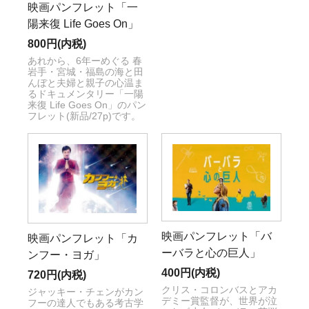
映画パンフレット「一
陽来復 Life Goes On」
800円(内税)
あれから、6年ーめぐる 春
岩手・宮城・福島の海と田
んぼと夫婦と親子の心温ま
るドキュメンタリー「一陽
来復 Life Goes On」のパン
フレット(新品/27p)です。
映画パンフレット「バ
映画パンフレット「カ
ーバラと心の巨人」
ンフー・ヨガ」
400円(内税)
720円(内税)
クリス・コロンバスとアカ
ジャッキー・チェンがカン
デミー賞監督が、世界が泣
フーの達人でもある考古学