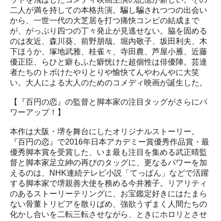
二人が満を持しての本格共演。騙し騙されつつの出会い
から、一世一代の大芝居を打つ痛快コンビの結成まで
が、がっぷり四つの丁々発止が見逃せない。脇を固める
のは友近、森川葵、前野朋哉、堀内敬子、坂田利夫、木
下ほうか、塚地武雅、桂雀々、寺田農、芦屋小雁、近藤
優正臣、らひと癖もふた癖恍けた超個性は俳優陣。芸達
者たちのトボけたやりとりや愉快てんやわんやに大笑
い。大人による大人のためのコメディ映画が誕生した。
【『百円の恋』の監督と脚本家の注目タッグがさらにパ
ワーアップ！】
本作は大阪・堺を舞台にしたオリジナルストーリー。
『百円の恋』で2016年日本アカデミー賞優秀作品賞・最
優秀脚本賞を受賞した、いま最も注目を集める武正晴監
督と脚本家足立紳の再びのタッグに、更なるパワーを加
えるのは、NHK連続テレビ小説「てっぱん」などで活躍
する脚本家で堺親善大使を務める今井雅子。リアリティ
のあるストーリーテリングに、お宝鑑定好きにはたまら
ない骨董トリビアを散りばめ、強欲うずまく人間たちの
化かし合いを二転三転させながら、ときにホロリとさせ