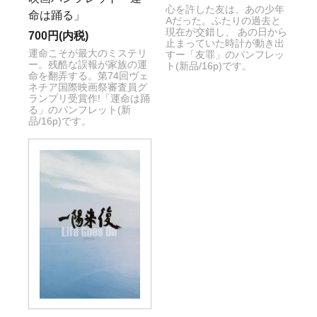
心を許した友は、あの少年
命は踊る」
Aだった。ふたりの過去と
現在が交錯し、 あの日から
700円(内税)
止まっていた時計が動き出
運命こそが最大のミステリ
すー「友罪」のパンフレッ
ー。残酷な誤報が家族の運
ト(新品/16p)です。
命を翻弄する。第74回ヴェ
ネチア国際映画祭審査員グ
ランプリ受賞作!「運命は踊
る」のパンフレット(新
品/16p)です。