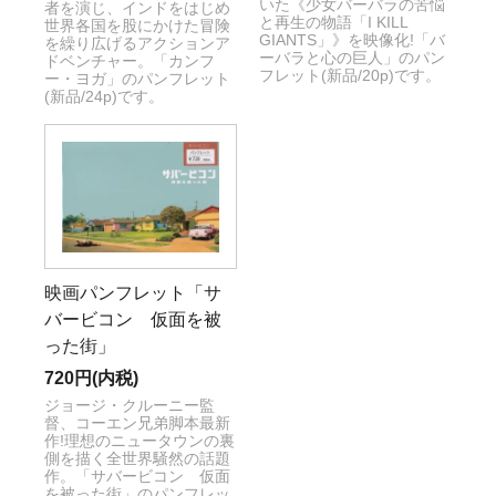
いた《少女バーバラの苦悩
者を演じ、インドをはじめ
と再生の物語「I KILL
世界各国を股にかけた冒険
GIANTS」》を映像化!「バ
を繰り広げるアクションア
ーバラと心の巨人」のパン
ドベンチャー。「カンフ
フレット(新品/20p)です。
ー・ヨガ」のパンフレット
(新品/24p)です。
映画パンフレット「サ
バービコン 仮面を被
った街」
720円(内税)
ジョージ・クルーニー監
督、コーエン兄弟脚本最新
作!理想のニュータウンの裏
側を描く全世界騒然の話題
作。「サバービコン 仮面
を被った街」のパンフレッ