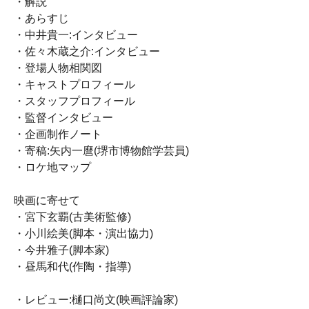
・解説
・あらすじ
・中井貴一:インタビュー
・佐々木蔵之介:インタビュー
・登場人物相関図
・キャストプロフィール
・スタッフプロフィール
・監督インタビュー
・企画制作ノート
・寄稿:矢内一麿(堺市博物館学芸員)
・ロケ地マップ
映画に寄せて
・宮下玄覇(古美術監修)
・小川絵美(脚本・演出協力)
・今井雅子(脚本家)
・昼馬和代(作陶・指導)
・レビュー:樋口尚文(映画評論家)