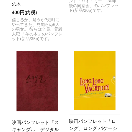
ンド・バイ・ミー”「30年
の木」
後の同窓会」のパンフレッ
ト(新品/20p)です。
400円(内税)
信じるか、疑うか?港町に
やってきた、見知らぬ6人
の男女。 彼らは全員、元殺
人犯 「羊の木」のパンフレ
ット(新品/35p)です。
映画パンフレット「ロ
映画パンフレット「ス
ング、ロング バケーシ
キャンダル デジタル