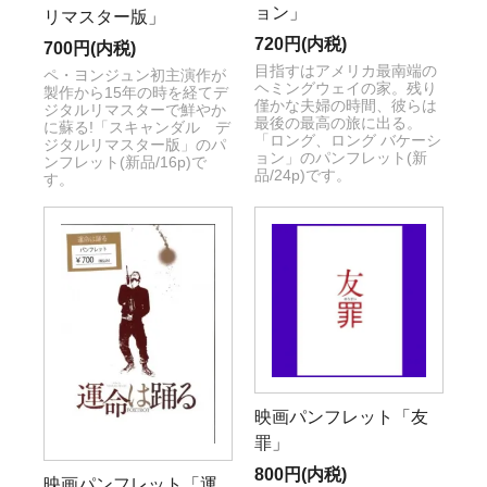
ョン」
リマスター版」
720円(内税)
700円(内税)
目指すはアメリカ最南端の
ペ・ヨンジュン初主演作が
ヘミングウェイの家。残り
製作から15年の時を経てデ
僅かな夫婦の時間、彼らは
ジタルリマスターで鮮やか
最後の最高の旅に出る。
に蘇る!「スキャンダル デ
「ロング、ロング バケーシ
ジタルリマスター版」のパ
ョン」のパンフレット(新
ンフレット(新品/16p)で
品/24p)です。
す。
映画パンフレット「友
罪」
800円(内税)
映画パンフレット「運