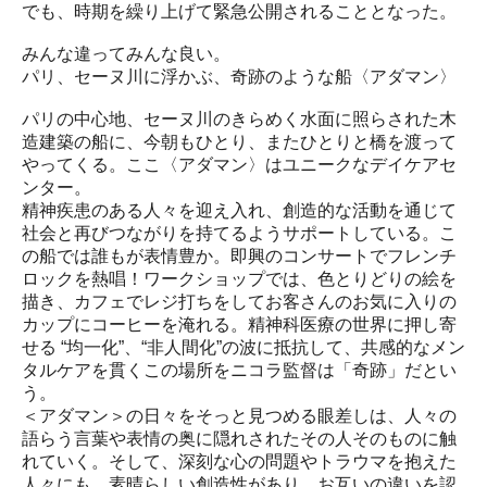
でも、時期を繰り上げて緊急公開されることとなった。
みんな違ってみんな良い。
パリ、セーヌ川に浮かぶ、奇跡のような船〈アダマン〉
パリの中心地、セーヌ川のきらめく水面に照らされた木
造建築の船に、今朝もひとり、またひとりと橋を渡って
やってくる。ここ〈アダマン〉はユニークなデイケアセ
ンター。
精神疾患のある人々を迎え入れ、創造的な活動を通じて
社会と再びつながりを持てるようサポートしている。こ
の船では誰もが表情豊か。即興のコンサートでフレンチ
ロックを熱唱！ワークショップでは、色とりどりの絵を
描き、カフェでレジ打ちをしてお客さんのお気に入りの
カップにコーヒーを淹れる。精神科医療の世界に押し寄
せる “均一化”、“非人間化”の波に抵抗して、共感的なメン
タルケアを貫くこの場所をニコラ監督は「奇跡」だとい
う。
＜アダマン＞の日々をそっと見つめる眼差しは、人々の
語らう言葉や表情の奥に隠れされたその人そのものに触
れていく。そして、深刻な心の問題やトラウマを抱えた
人々にも、素晴らしい創造性があり、お互いの違いを認