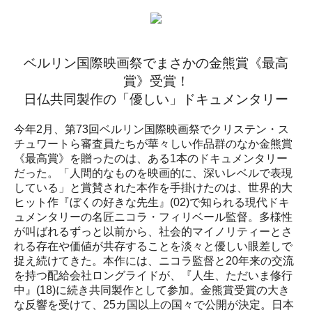
ベルリン国際映画祭でまさかの金熊賞《最高
賞》受賞！
日仏共同製作の「優しい」ドキュメンタリー
今年2月、第73回ベルリン国際映画祭でクリステン・ス
チュワートら審査員たちが華々しい作品群のなか金熊賞
《最高賞》を贈ったのは、ある1本のドキュメンタリー
だった。「人間的なものを映画的に、深いレベルで表現
している」と賞賛された本作を手掛けたのは、世界的大
ヒット作『ぼくの好きな先生』(02)で知られる現代ドキ
ュメンタリーの名匠ニコラ・フィリベール監督。多様性
が叫ばれるずっと以前から、社会的マイノリティーとさ
れる存在や価値が共存することを淡々と優しい眼差しで
捉え続けてきた。本作には、ニコラ監督と20年来の交流
を持つ配給会社ロングライドが、『人生、ただいま修行
中』(18)に続き共同製作として参加。金熊賞受賞の大き
な反響を受けて、25カ国以上の国々で公開が決定。日本