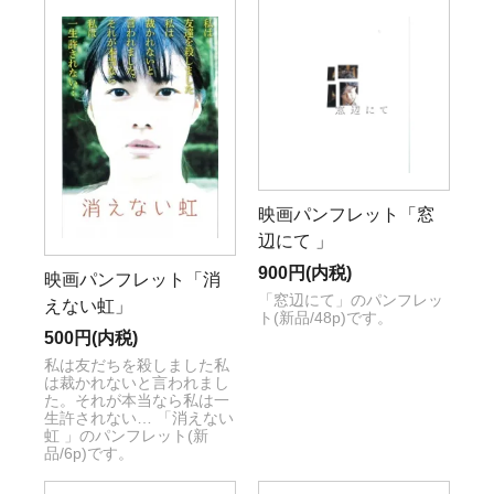
映画パンフレット「窓
辺にて 」
900円(内税)
映画パンフレット「消
「窓辺にて」のパンフレッ
えない虹」
ト(新品/48p)です。
500円(内税)
私は友だちを殺しました私
は裁かれないと言われまし
た。それが本当なら私は一
生許されない… 「消えない
虹 」のパンフレット(新
品/6p)です。