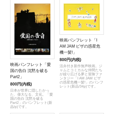
映画パンフレット「I
AM JAM ピザの惑星危
機一髪!」
800円(内税)
映画パンフレット「愛
活弁付き新作無声映画。ジ
ャムとコミカルな仲間たち
国の告白 沈黙を破る
が繰り広げる夢と冒険ファ
Part2」
ンタジー「I AM JAM ピザ
の惑星危機一髪!」のパンフ
800円(内税)
レット(新品/34p)です。
日本が世界に隠したかっ
た、偉大なる、文化。「愛
国の告白 沈黙を破る
Part2」のパンフレット(新
品/p)です。