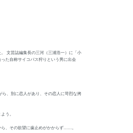
。 文芸誌編集長の三河（三浦浩一）に「小
合った自称サイコパス狩りという男に出会
がら、別に恋人があり、その恋人に苛烈な拷
まよう。
から、その欲望に歯止めがかからず……。