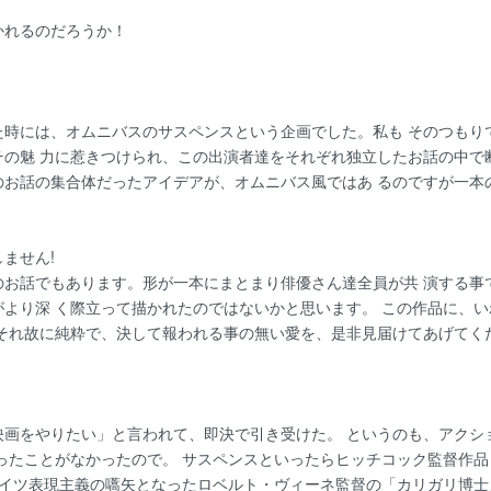
かれるのだろうか！
た時には、オムニバスのサスペンスという企画でした。私も そのつもり
の魅 力に惹きつけられ、この出演者達をそれぞれ独立したお話の中で
のお話の集合体だったアイデアが、オムニバス風ではあ るのですが一本
ません!
のお話でもあります。形が一本にまとまり俳優さん達全員が共 演する事
より深 く際立って描かれたのではないかと思います。 この作品に、
、それ故に純粋で、決して報われる事の無い愛を、是非見届けてあげてく
映画をやりたい」と言われて、即決で引き受けた。 というのも、アクシ
ったことがなかったので。 サスペンスといったらヒッチコック監督作
にドイツ表現主義の嚆矢となったロベルト・ヴィーネ監督の「カリガリ博士