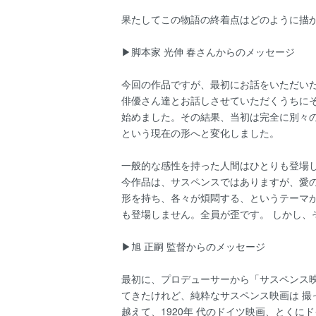
果たしてこの物語の終着点はどのように描
▶脚本家 光伸 春さんからのメッセージ
今回の作品ですが、最初にお話をいただい
俳優さん達とお話しさせていただくうちにそ
始めました。その結果、当初は完全に別々
という現在の形へと変化しました。
一般的な感性を持った人間はひとりも登場し
今作品は、サスペンスではありますが、愛
形を持ち、各々が煩悶する、というテーマが
も登場しません。全員が歪です。 しかし
▶旭 正嗣 監督からのメッセージ
最初に、プロデューサーから「サスペンス
てきたけれど、純粋なサスペンス映画は 撮
越えて、1920年 代のドイツ映画、とく