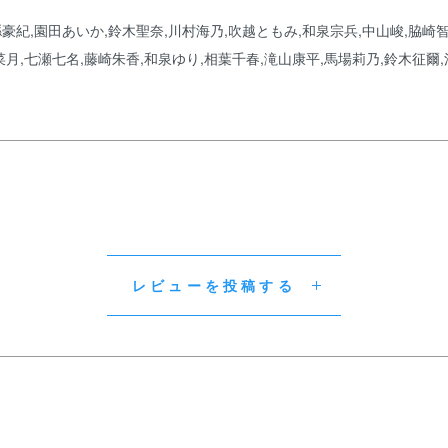
豪紀,園田あいか,鈴木聖奈,川村海乃,吹越ともみ,和泉宗兵,中山峻,脇崎
菜月,七瀬七名,藤崎朱香,和泉ゆり,相葉千春,滝山康平,馬場莉乃,鈴木征爾
レビューを投稿する