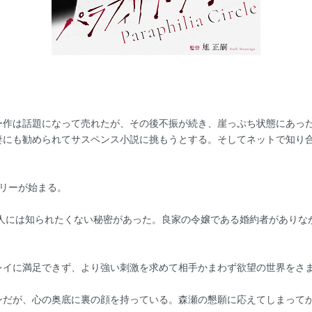
ー作は話題になって売れたが、その後不振が続き、崖っぷち状態にあった
妻にも勧められてサスペンス小説に挑もうとする。そしてネットで知り
リーが始まる。
は人には知られたくない秘密があった。良家の令嬢である婚約者がありな
レイに満足できず、より強い刺激を求めて相手かまわず欲望の世界をさ
ンだが、心の奥底に裏の顔を持っている。森瀬の懇願に応えてしまって