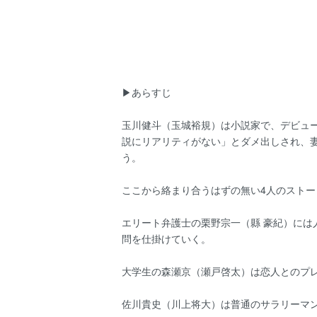
▶あらすじ
玉川健斗（玉城裕規）は小説家で、デビュ
説にリアリティがない」とダメ出しされ、
う。
ここから絡まり合うはずの無い4人のストー
エリート弁護士の栗野宗一（縣 豪紀）に
問を仕掛けていく。
大学生の森瀬京（瀬戸啓太）は恋人とのプ
佐川貴史（川上将大）は普通のサラリーマ