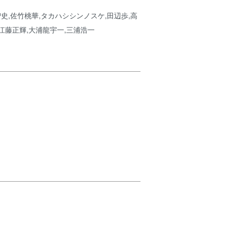
智史,佐竹桃華,タカハシシンノスケ,田辺歩,高
,江藤正輝,大浦龍宇一,三浦浩一