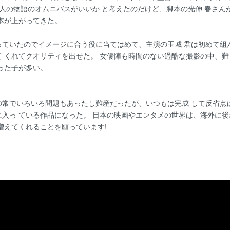
人の物語のオムニバスがいいか と考えたのだけど、脚本の光伸 春さん
本が上がってきた。
っていたのでイメージに合う役に当てはめて、主演の玉城 君は初めて組
 くれてクオリティを出せた。 女優陣も時間のない過酷な撮影の中、
った子が多い。
の常でいろいろ問題もあったし難産だったが、いつもは完成 して反省点
入っ ている作品になった。 日本の映画やエンタメの世界は、海外に
増えてくれることを願っています!