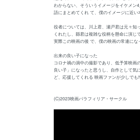
わからない、そういうイメージをイケメン4
語にまとめてくれ て、僕のイメージに近い
役者については、川上君、瀬戸君は元々知
くれたし、縣君は複雑な役柄を懸命に演じて
実際この映画の後 で、僕の映画の常連にな
出来の良い子になった
コロナ禍の渦中の撮影であり、低予算映画
良い子」になったと思うし、自作として気に
ど、応援してくれる 映画ファンが少しでも
(C)2023映画パラフィリア・サークル