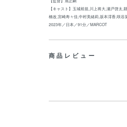
【監督】旭正嗣
【キャスト】玉城裕規,川上将大,瀬戸啓太,縣
橋改,宮崎寿々佳,中村美緒莉,坂本澪香,咲谷
2023年／日本／91分／MARCOT
商品レビュー