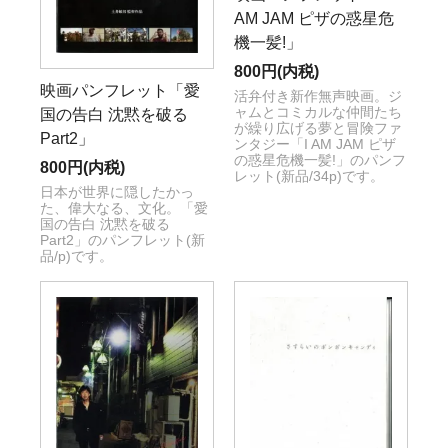
AM JAM ピザの惑星危
機一髪!」
800円(内税)
映画パンフレット「愛
活弁付き新作無声映画。ジ
ャムとコミカルな仲間たち
国の告白 沈黙を破る
が繰り広げる夢と冒険ファ
Part2」
ンタジー「I AM JAM ピザ
の惑星危機一髪!」のパンフ
800円(内税)
レット(新品/34p)です。
日本が世界に隠したかっ
た、偉大なる、文化。「愛
国の告白 沈黙を破る
Part2」のパンフレット(新
品/p)です。