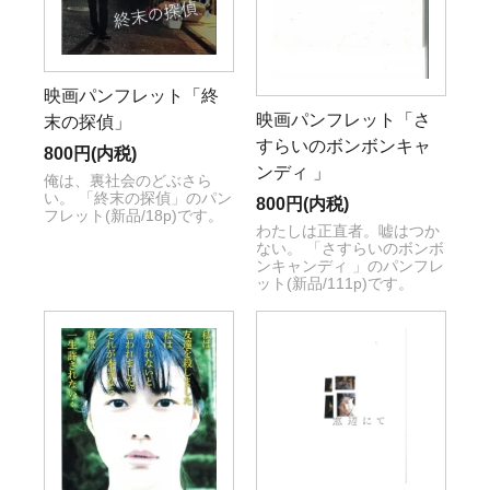
映画パンフレット「終
映画パンフレット「さ
末の探偵」
すらいのボンボンキャ
800円(内税)
ンディ 」
俺は、裏社会のどぶさら
い。 「終末の探偵」のパン
800円(内税)
フレット(新品/18p)です。
わたしは正直者。嘘はつか
ない。 「さすらいのボンボ
ンキャンディ 」のパンフレ
ット(新品/111p)です。