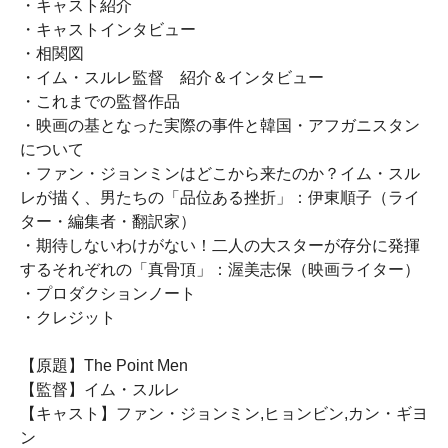
・キャスト紹介
・キャストインタビュー
・相関図
・イム・スルレ監督 紹介＆インタビュー
・これまでの監督作品
・映画の基となった実際の事件と韓国・アフガニスタン
について
・ファン・ジョンミンはどこから来たのか？イム・スル
レが描く、男たちの「品位ある挫折」：伊東順子（ライ
ター・編集者・翻訳家）
・期待しないわけがない！二人の大スターが存分に発揮
するそれぞれの「真骨頂」：渥美志保（映画ライター）
・プロダクションノート
・クレジット
【原題】The Point Men
【監督】イム・スルレ
【キャスト】ファン・ジョンミン,ヒョンビン,カン・ギヨ
ン