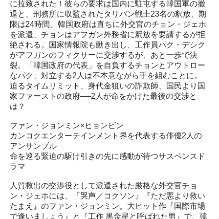
に拉致された！彼らの要求は国内に駐屯する韓国軍の撤
退と、刑務所に収監されたタリバン戦士23名の釈放、期
限は24時間。韓国政府は直ちに外交官のチョン・ジェホ
を派遣、チョンはアフガン外務省に釈放を要請するが拒
絶される。国家情報院も動き出し、工作員パク・デシク
がアフガンのフィクサーに交渉するが、あと一歩で決
裂。「韓国政府の代表」を自負するチョンとアウトロー
なパク、対立する2人は不本意ながら手を組むことに。
迫るタイムリミット、身代金狙いの詐欺師、国民より国
家ファーストの政府──2人が命をかけた最後の交渉と
は？
ファン・ジョンミン×ヒョンビン
カンコクエンターテインメント界を代表する俳優2人の
アンサンブル
命を巡る緊迫の駆け引きの先に感動が待つサスペンスド
ラマ
人質救出の交渉役として派遣された厳格な外交官チョ
ン・ジェホには、『哭声／コクソン』『ただ悪より救い
たまえ』のファン・ジョンミン。大ヒット作『国際市場
で逢いましょう』と『工作 黒金星と呼ばれた男』で、韓