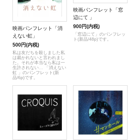
映画パンフレット「窓
辺にて 」
900円(内税)
映画パンフレット「消
「窓辺にて」のパンフレッ
えない虹」
ト(新品/48p)です。
500円(内税)
私は友だちを殺しました私
は裁かれないと言われまし
た。それが本当なら私は一
生許されない… 「消えない
虹 」のパンフレット(新
品/6p)です。