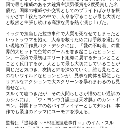
国で最も権威のある大鐘賞主演男優賞を2度受賞した名
優だ。国家の権威や外交官としてのプライドばかりを振
りかざす上役たちの中で、人命を守ることが最も大切だ
と毅然と主張し続ける高潔な男を熱く演じ上げた。
イラクで担当した拉致事件で人質を死なせてしまったと
いうトラウマを抱え、人命を救うためには手段を選ばな
い現地の工作員パク・デシクには、「愛の不時着」の世
界的大ヒットで空前のブームを巻き起こしたヒョンビ
ン。一匹狼で最初はエリート組織に属するチョンとこと
ごとく反目するが、人として最も大切にしていることが
同じだと気づき、友情と絆を深めていく。誰も見たこと
のないワイルドなヒョンビンが、見事な肉体を駆使した
リアルなアクションで大スクリーンを暴れまわるのも見
逃せない。
ズルくて嘘つきだが、その人間らしさが憎めない通訳の
カシムには、「ウ・ヨンウ弁護士は天才肌」のカン・ギ
ヨン。韓国ドラマの名バイプレイヤーとして知られ、本
作でも緊迫のドラマにユーモアを添える。
監督は『提報者 ～ES細胞捏造事件～』のイム・スル