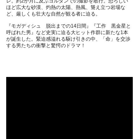
レ。約2か月に及ぶヨルダンでの撮影を敢行。恐ろしい
ほど広大な砂漠、灼熱の太陽、熱風、聳え立つ岩場な
ど、厳しくも壮大な自然が観る者に迫る。
『モガディシュ 脱出までの14日間』『工作 黒金星と
呼ばれた男』など史実に迫る大ヒット作群に新たな1本
が誕生した。緊迫感溢れる駆け引きの中、「命」を交渉
する男たちの衝撃と驚愕のドラマ！