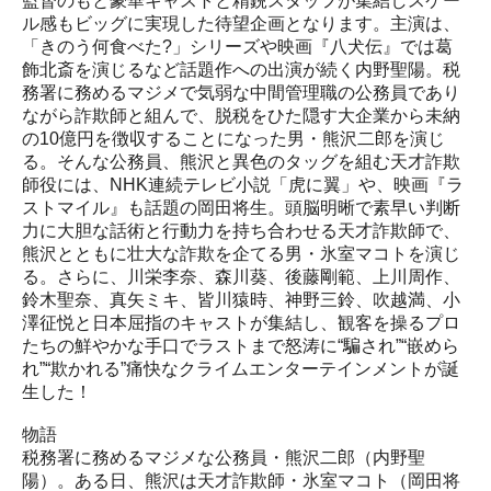
監督のもと豪華キャストと精鋭スタッフが集結しスケー
ル感もビッグに実現した待望企画となります。主演は、
「きのう何食べた?」シリーズや映画『八犬伝』では葛
飾北斎を演じるなど話題作への出演が続く内野聖陽。税
務署に務めるマジメで気弱な中間管理職の公務員であり
ながら詐欺師と組んで、脱税をひた隠す大企業から未納
の10億円を徴収することになった男・熊沢二郎を演じ
る。そんな公務員、熊沢と異色のタッグを組む天才詐欺
師役には、NHK連続テレビ小説「虎に翼」や、映画『ラ
ストマイル』も話題の岡田将生。頭脳明晰で素早い判断
力に大胆な話術と行動力を持ち合わせる天才詐欺師で、
熊沢とともに壮大な詐欺を企てる男・氷室マコトを演じ
る。さらに、川栄李奈、森川葵、後藤剛範、上川周作、
鈴木聖奈、真矢ミキ、皆川猿時、神野三鈴、吹越満、小
澤征悦と日本屈指のキャストが集結し、観客を操るプロ
たちの鮮やかな手口でラストまで怒涛に“騙され”“嵌めら
れ”“欺かれる”痛快なクライムエンターテインメントが誕
生した！
物語
税務署に務めるマジメな公務員・熊沢二郎（内野聖
陽）。ある日、熊沢は天才詐欺師・氷室マコト（岡田将