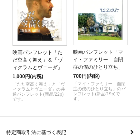
映画パンフレット「マ
映画パンフレット「た
イ・ファミリー 自閉
だ空高く舞え」＆「ヴ
症の僕のひとり立ち」
ィクラムとヴェーダ」
700円(内税)
1,000円(内税)
「マイ・ファミリー 自閉
「ただ空高く舞え」と「ヴ
症の僕のひとり立ち」のパ
ィクラムとヴェーダ」の共
ンフレット(新品/19p)で
通パンフレット(新品/22p)
す。
です。
特定商取引法に基づく表記