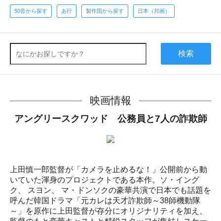
50音から探す
あ行
製作国から探す
日本（邦画）
検索
映画情報
アングリースクワッド 公務員と7人の詐欺師
上田慎一郎監督が「カメラを止めるな！」公開前から動
いていた渾身のプロジェクトである本作。ソ・イング
ク、 スヨン、 マ・ドンソクの豪華共演で日本でも話題を
呼んだ韓国ドラマ「元カレは天才詐欺師～38師機動隊
～」を原作に上田監督が存分にオリジナリティを加え、