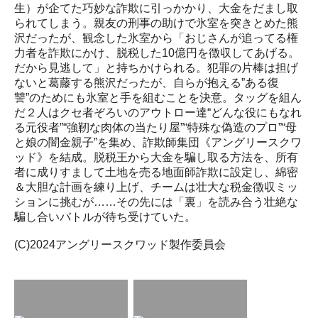
生）が企てた巧妙な詐欺に引っかかり、大金をだまし取
られてしまう。親友の刑事の助けで氷室を突きとめた熊
沢だったが、観念した氷室から「おじさんが追ってる権
力者を詐欺にかけ、脱税した10億円を徴収してあげる。
だから見逃して」と持ちかけられる。犯罪の片棒は担げ
ないと葛藤する熊沢だったが、自らが抱える”ある復
讐”のためにも氷室と手を組むことを決意。タッグを組ん
だ２人はクセ者ぞろいのアウトロー達“どんな役にもなれ
る元役者”“強靭な肉体の当たり屋”“特殊な偽造のプロ”“母
と娘の闇金親子”を集め、詐欺師集団《アングリースクワ
ッド》を結成。脱税王から大金を騙し取る方法を、所有
者に成りすまして土地を売る地面師詐欺に設定し、綿密
＆大胆な計画を練り上げ、チームは壮大な税金徴収ミッ
ションに挑むが……その先には「裏」を読み合う壮絶な
騙し合いバトルが待ち受けていた。
(C)2024アングリースクワッド製作委員会