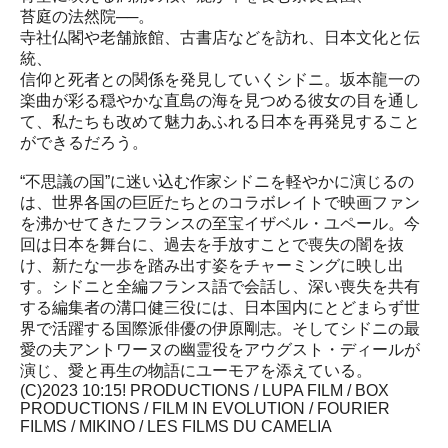
苔庭の法然院──。
寺社仏閣や老舗旅館、古書店などを訪れ、日本文化と伝
統、
信仰と死者との関係を発見していくシドニ。坂本龍一の
楽曲が彩る穏やかな直島の海を見つめる彼女の目を通し
て、私たちも改めて魅力あふれる日本を再発見すること
ができるだろう。
“不思議の国”に迷い込む作家シドニを軽やかに演じるの
は、世界各国の巨匠たちとのコラボレイトで映画ファン
を沸かせてきたフランスの至宝イザベル・ユペール。今
回は日本を舞台に、過去を手放すことで喪失の闇を抜
け、新たな一歩を踏み出す姿をチャーミングに映し出
す。シドニと全編フランス語で会話し、深い喪失を共有
する編集者の溝口健三役には、日本国内にとどまらず世
界で活躍する国際派俳優の伊原剛志。そしてシドニの最
愛の夫アントワーヌの幽霊役をアウグスト・ディールが
演じ、愛と再生の物語にユーモアを添えている。
(C)2023 10:15! PRODUCTIONS / LUPA FILM / BOX
PRODUCTIONS / FILM IN EVOLUTION / FOURIER
FILMS / MIKINO / LES FILMS DU CAMELIA