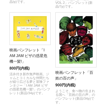
品/p)です。
VOL.2」パンフレット(新
品/7p)です。
映画パンフレット「I
AM JAM ピザの惑星危
機一髪!」
800円(内税)
映画パンフレット「百
活弁付き新作無声映画。ジ
ャムとコミカルな仲間たち
姓の百の声」
が繰り広げる夢と冒険ファ
900円(内税)
ンタジー「I AM JAM ピザ
の惑星危機一髪!」のパンフ
ようこそ、食べ物の生まれ
レット(新品/34p)です。
る国へ「百姓の百の声」の
パンフレット(新品/34p)で
す。