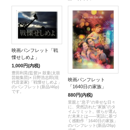
映画パンフレット「戦
慄せしめよ」
1,000円(内税)
豊田利晃(監督)× 鼓童(太鼓
芸能集団)× 日野浩志郎(現
映画パンフレット
代音楽家)「戦慄せしめよ」
「1640日の家族」
のパンフレット(新品/46p)
です。
880円(内税)
里親と“息子”の幸せな日々
に、突然訪れた“家族”のタ
イムリミット。彼らが選ん
だ未来とは――実話に基づ
く感動作「1640日の家族」
のパンフレット(新品/26p)