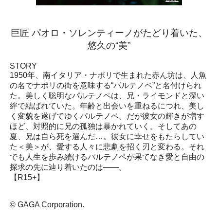
巨匠 パオロ・ソレンティーノがたどり着いた、
悠久の“美”
STORY
1950年、南イタリア・ナポリで生まれた赤ん坊は、人魚
の名でナポリの街を意味する“パルテノペ”と名付けられ
た。美しく聡明なパルテノペは、兄・ライモンドと深い
絆で結ばれていた。年齢と出会いを重ねるにつれ、美し
く変貌を遂げてゆくパルテノペ。だが彼女の輝きが増す
ほど、対照的に兄の孤独は暴かれていく。そしてあの
夏、兄は自ら死を選んだ…。彼女に幸せをもたらしてい
た＜美＞が、愛する人々に悲劇を招く刃と変わる。それ
でも人生を歩み続けるパルテノペが果てなき愛と自由の
探求の先に辿り着いたのは――。
【R15+】
© GAGA Corporation.