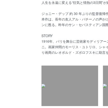
人生を永遠に変える“狂気と情熱の3日間”が
ジョニー・デップ 約 30 年ぶりの監督復帰
本作は、長年の友人アル・パチーノの声か
ンに甦る。昨年のサン・セバスティアン国
STORY
1916年、パリを舞台に芸術家モディリア
ニ。画家仲間のモーリス・ユトリロ、シャ
り画商のレオポルド・ズボロフスキに助言