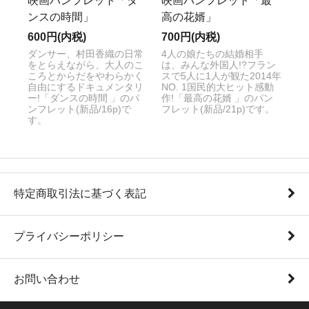
映画パンフレット「ダ
映画パンフレット「最
ンスの時間」
高の花婿」
600円(内税)
700円(内税)
ダンサー、村田香織の日常
4人の娘たちの結婚相手
をとらえながら、大人のこ
は、みんな外国人!?フラン
ころとからだをやわらかく
スで5人に1人が観た2014年
自由にするドキュメンタリ
NO. 1国民的大ヒット感動
ー!「ダンスの時間 」のパ
作!「最高の花婿 」のパン
ンフレット(新品/16p)で
フレット(新品/21p)です。
す。
特定商取引法に基づく表記
プライバシーポリシー
お問い合わせ