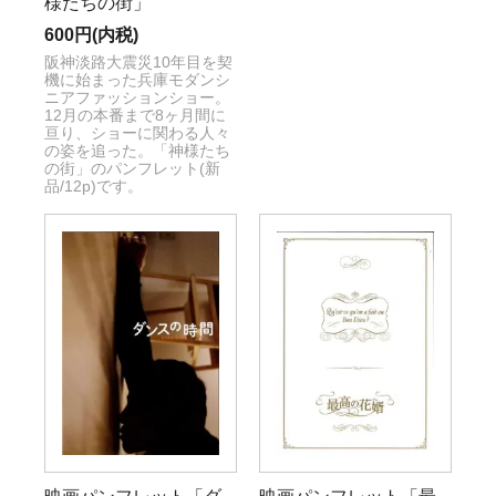
様たちの街」
600円(内税)
阪神淡路大震災10年目を契
機に始まった兵庫モダンシ
ニアファッションショー。
12月の本番まで8ヶ月間に
亘り、ショーに関わる人々
の姿を追った。「神様たち
の街」のパンフレット(新
品/12p)です。