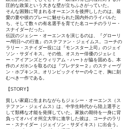
圧的な政策という大きな壁が立ちふさがっていた。
そんな困難に苛まれるオーエンスを後押ししたのは、最
愛の妻や彼のプレーに魅せられた国内外のライバルた
ち、そして数々の有名選手を育てた名コーチのラリー・
スナイダーだった。
伝説のジェシー・オーエンスを演じるのは、『グローリ
ー/明日への行進』のステファン・ジェイムス。コーチの
ラリー・スナイダー役には『モンスター上司』のジェイ
ソン・サダイキス。その他、オスカー俳優のジェレミ
ー・アイアンズとウィリアム・ハートが脇を固める。本
作のメガホンを取るのは『プレデター２』のスティーヴ
ン・ホプキンス。オリンピックイヤーの今こそ、胸に刻
むべき一作である。
【STORY】
貧しい家庭に生まれながらもジェシー・オーエンス（ス
テファン・ジェイムス）は、中学生時代から陸上選手と
して類稀な才能を発揮していた。家族の期待を一身に背
負ってオハイオ州立大学に進学した彼は、コーチのラリ
ー・スナイダー（ジェイソン・サダイキス）に出会う。