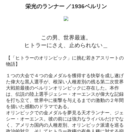
栄光のランナー ／1936ベルリン
この男、世界最速。
ヒトラーにさえ、止められない＿
【「ヒトラーのオリンピック」に挑む若きアスリートの
物語】
１つの大会で４つの金メダルを獲得する快挙を成し遂げ
た偉大な黒人選手が、根深い人種差別の残る第二次世界
大戦前最後のベルリンオリンピックに存在した。本作
は、伝説の陸上選手ジェシー・オーエンスが偉大な記録
を打ち立て、世界中に衝撃を与えるまでの激動の２年間
を描いた感動のドラマである。
オリンピックでの金メダルを夢見る天才ランナー、ジェ
シー・オーエンス。彼の前には強力なライバルだけでな
く、アメリカ国内の人種差別、オリンピック派遣を巡る
政治的対立、そしてヒトラー政権の有色人種に対する抑