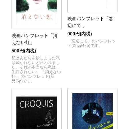
映画パンフレット「窓
辺にて 」
900円(内税)
映画パンフレット「消
「窓辺にて」のパンフレッ
えない虹」
ト(新品/48p)です。
500円(内税)
私は友だちを殺しました私
は裁かれないと言われまし
た。それが本当なら私は一
生許されない… 「消えない
虹 」のパンフレット(新
品/6p)です。