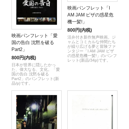
映画パンフレット「I
AM JAM ピザの惑星危
機一髪!」
800円(内税)
映画パンフレット「愛
活弁付き新作無声映画。ジ
ャムとコミカルな仲間たち
国の告白 沈黙を破る
が繰り広げる夢と冒険ファ
Part2」
ンタジー「I AM JAM ピザ
の惑星危機一髪!」のパンフ
800円(内税)
レット(新品/34p)です。
日本が世界に隠したかっ
た、偉大なる、文化。「愛
国の告白 沈黙を破る
Part2」のパンフレット(新
品/p)です。