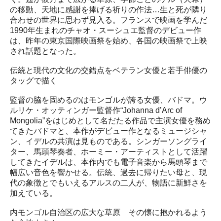
の移動、天地に感謝を捧げる祈りの作法…生と死が隣り
合わせの世界に思わず見入る。フランスで映画を学んだ
1990年生まれのチャオ・スーシュエ監督のデビュー作
は、昨年の東京国際映画祭を始め、各国の映画祭で上映
され話題となった。
伝統と現代の文化の交錯点をベテラン女優と若手俳優の
タッグで描く
監督の脇を固めるのはモンゴルが誇る女優、バドマ。ウ
ルリケ・オッティンガー監督作“Johanna d’Arc of
Mongolia”をはじめとして名だたる作品で主演女優を務め
てきたバドマと、本作がデビュー作となるミュージシャ
ン、イデルの共演は見ものである。シンガーソングライ
ター、馬頭琴奏者、ホーミー・アーティストとして活躍
してきたイデルは、本作内でも電子音楽から馬頭琴まで
幅広い音色を響かせる。伝統、過去に帰りたい母と、現
代の象徴とでもいえるアルスの二人が、物語に新鮮さを
加えている。
内モンゴル自治区の広大な草原 その懐に抱かれるよう