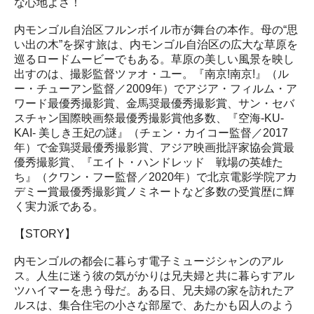
な心地よさ！
内モンゴル自治区フルンボイル市が舞台の本作。母の“思
い出の木”を探す旅は、内モンゴル自治区の広大な草原を
巡るロードムービーでもある。草原の美しい風景を映し
出すのは、撮影監督ツァオ・ユー。『南京!南京!』（ル
ー・チューアン監督／2009年）でアジア・フィルム・ア
ワード最優秀撮影賞、金馬奨最優秀撮影賞、サン・セバ
スチャン国際映画祭最優秀撮影賞他多数、『空海-KU-
KAI- 美しき王妃の謎』（チェン・カイコー監督／2017
年）で金鶏奨最優秀撮影賞、アジア映画批評家協会賞最
優秀撮影賞、『エイト・ハンドレッド 戦場の英雄た
ち』（クワン・フー監督／2020年）で北京電影学院アカ
デミー賞最優秀撮影賞ノミネートなど多数の受賞歴に輝
く実力派である。
【STORY】
内モンゴルの都会に暮らす電子ミュージシャンのアル
ス。人生に迷う彼の気がかりは兄夫婦と共に暮らすアル
ツハイマーを患う母だ。ある日、兄夫婦の家を訪れたア
ルスは、集合住宅の小さな部屋で、あたかも囚人のよう