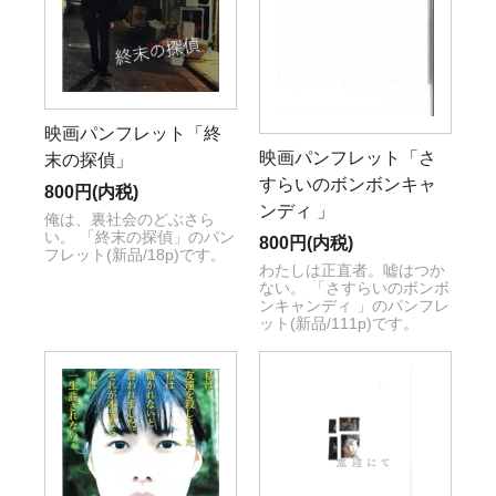
映画パンフレット「終
映画パンフレット「さ
末の探偵」
すらいのボンボンキャ
800円(内税)
ンディ 」
俺は、裏社会のどぶさら
い。 「終末の探偵」のパン
800円(内税)
フレット(新品/18p)です。
わたしは正直者。嘘はつか
ない。 「さすらいのボンボ
ンキャンディ 」のパンフレ
ット(新品/111p)です。