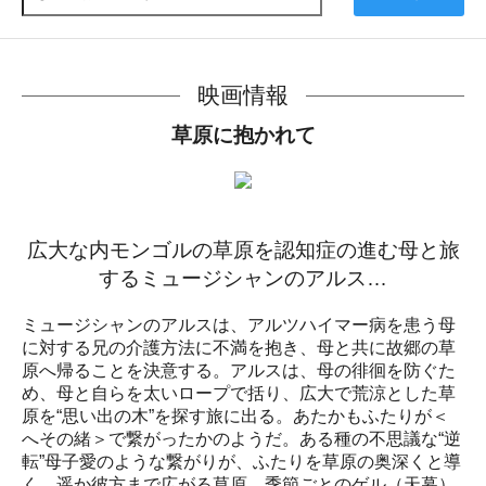
映画情報
草原に抱かれて
広大な内モンゴルの草原を認知症の進む母と旅
するミュージシャンのアルス…
ミュージシャンのアルスは、アルツハイマー病を患う母
に対する兄の介護方法に不満を抱き、母と共に故郷の草
原へ帰ることを決意する。アルスは、母の徘徊を防ぐた
め、母と自らを太いロープで括り、広大で荒涼とした草
原を“思い出の木”を探す旅に出る。あたかもふたりが＜
へその緒＞で繋がったかのようだ。ある種の不思議な“逆
転”母子愛のような繋がりが、ふたりを草原の奥深くと導
く。遥か彼方まで広がる草原、季節ごとのゲル（天幕）