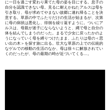
に一日を過ごす変わり果てた母の姿を目にする。息子の
自分を認識できない母。見るに耐えかねたアルスは母を
引き取り、母が求めてやまない故郷に連れ帰ることを決
意する。草原の中でふたりだけの生活が始まるが、次第
に母の病状は悪化し、徘徊を繰り返すように。ついにア
ルスは、母親が迷子にならないようと、縄で母と自分の
体を結んでしまうのだった。まるで少女に戻ったかのよ
うになっていく母を縛りつけたまま、ふたりは母の＜思
い出の木＞を探す旅に出る。壮大な草原の上での伝統的
なゲルでの移動の生活のなか、母は徐々に解放されてい
くのだったが、母の最期の時が近づいてくる…。