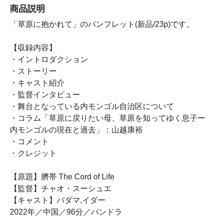
商品説明
「草原に抱かれて」のパンフレット(新品/23p)です。
【収録内容】
・イントロダクション
・ストーリー
・キャスト紹介
・監督インタビュー
・舞台となっている内モンゴル自治区について
・コラム「草原に戻りたい母、草原を知ってゆく息子ー
内モンゴルの現在と過去」：山越康裕
・コメント
・クレジット
【原題】臍帯 The Cord of Life
【監督】チャオ・スーシュエ
【キャスト】バダマ,イダー
2022年／中国／96分／パンドラ