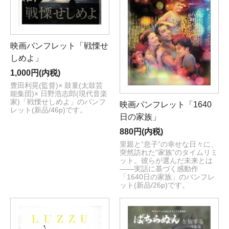
映画パンフレット「戦慄せ
しめよ」
1,000円(内税)
豊田利晃(監督)× 鼓童(太鼓芸
能集団)× 日野浩志郎(現代音楽
家)「戦慄せしめよ」のパンフ
映画パンフレット「1640
レット(新品/46p)です。
日の家族」
880円(内税)
里親と“息子”の幸せな日々に、
突然訪れた“家族”のタイムリミ
ット。彼らが選んだ未来とは
――実話に基づく感動作
「1640日の家族」のパンフレ
ット(新品/26p)です。