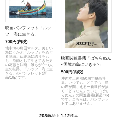
映画パンフレット「ルッ
ツ 海に生きる」
700円(内税)
地中海の島国マルタ。美しい
海にうかぶ「ルッツ」をめぐ
る物語。伝統漁に誇りをも
映画関連書籍「ばちらぬん
ち、漁師として生きてきた男
<国境の島にいきる>」
の葛藤と決断。誰もが立つ人
生の岐路。「ルッツ 海に生
500円(内税)
きる」のパンフレット(新
品/18p)です。
沖縄本土復帰50周年映画特
集。いつでも、どこでも、島
の声が聞こえるー新世代が描
く「どぅなん」のいま「ばち
らぬん」の関連書籍(新品/8p)
です。こちらは、パンフレッ
トではありません。
208
1
12
商品中
-
商品