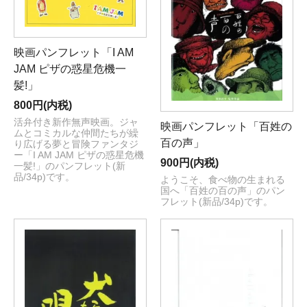
映画パンフレット「I AM
JAM ピザの惑星危機一
髪!」
800円(内税)
活弁付き新作無声映画。ジャ
映画パンフレット「百姓の
ムとコミカルな仲間たちが繰
百の声」
り広げる夢と冒険ファンタジ
ー「I AM JAM ピザの惑星危機
900円(内税)
一髪!」のパンフレット(新
品/34p)です。
ようこそ、食べ物の生まれる
国へ「百姓の百の声」のパン
フレット(新品/34p)です。