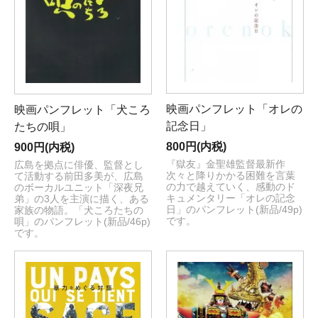
映画パンフレット「オレの
映画パンフレット「犬ころ
記念日」
たちの唄」
800円(内税)
900円(内税)
『獄友』金聖雄監督最新作
広島を拠点に俳優、監督とし
次々と降りかかる困難を言葉
て活動する前田多美が、広島
の力で越えていく、感動のド
のボーカルユニット「深夜兄
キュメンタリー「オレの記念
弟」の3人を主演に描く、ある
日」のパンフレット(新品/49p)
家族の物語。「犬ころたちの
です。
唄」のパンフレット(新品/46p)
です。