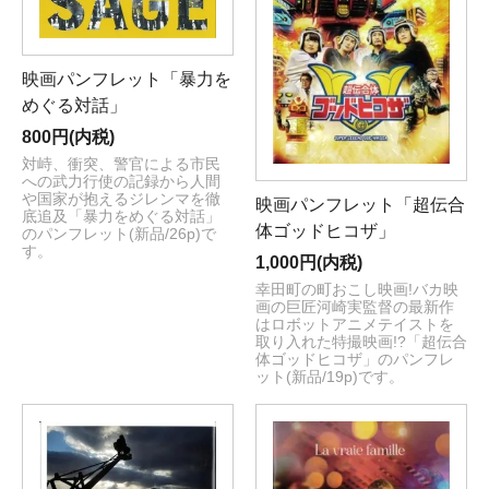
映画パンフレット「暴力を
めぐる対話」
800円(内税)
対峙、衝突、警官による市民
への武力行使の記録から人間
や国家が抱えるジレンマを徹
映画パンフレット「超伝合
底追及「暴力をめぐる対話」
体ゴッドヒコザ」
のパンフレット(新品/26p)で
す。
1,000円(内税)
幸田町の町おこし映画!バカ映
画の巨匠河崎実監督の最新作
はロボットアニメテイストを
取り入れた特撮映画!?「超伝合
体ゴッドヒコザ」のパンフレ
ット(新品/19p)です。