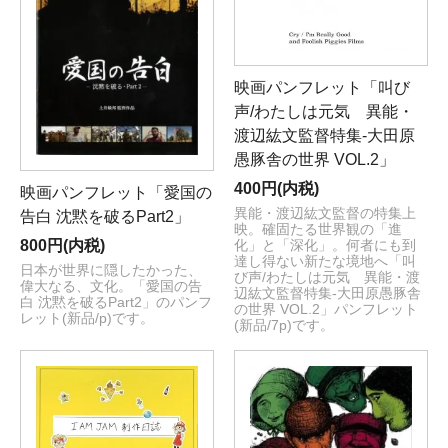
映画パンフレット「叫び
声/わたしは元気 異能・
渡辺紘文監督特集-大田原
愚豚舎の世界 VOL.2」
400円(内税)
映画パンフレット「愛国の
異能・渡辺紘文監督の特集上
告白 沈黙を破るPart2」
映。確固たる世界観の「進
800円(内税)
化」と「深化」。何者にも到
達し得ない新たな境地へ「叫
日本が世界に隠したかった、
び声/わたしは元気 異能・渡
偉大なる、文化。「愛国の告
辺紘文監督特集-大田原愚豚舎
白 沈黙を破るPart2」のパンフ
の世界 VOL.2」パンフレット
レット(新品/p)です。
(新品/7p)です。