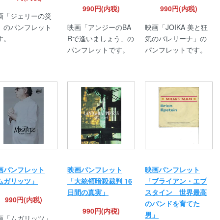
990円(内税)
990円(内税)
画「ジェリーの災
」のパンフレット
映画「アンジーのBA
映画「JOIKA 美と狂
す。
Rで逢いましょう」の
気のバレリーナ」の
パンフレットです。
パンフレットです。
画パンフレット
映画パンフレット
映画パンフレット
ムガリッツ」
「大統領暗殺裁判 16
「ブライアン・エプ
日間の真実」
スタイン 世界最高
990円(内税)
のバンドを育てた
990円(内税)
男」
画「ムガリッツ」