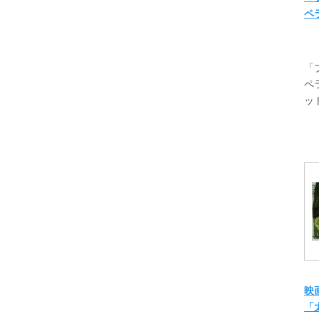
ペ
「
ペ
ット
映
「