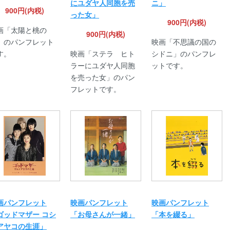
にユダヤ人同胞を売
ニ」
900円(内税)
った女」
900円(内税)
画「太陽と桃の
900円(内税)
」のパンフレット
映画「不思議の国の
す。
映画「ステラ ヒト
シドニ」のパンフレ
ラーにユダヤ人同胞
ットです。
を売った女」のパン
フレットです。
画パンフレット
映画パンフレット
映画パンフレット
ゴッドマザー コシ
「お母さんが一緒」
「本を綴る」
アヤコの生涯」