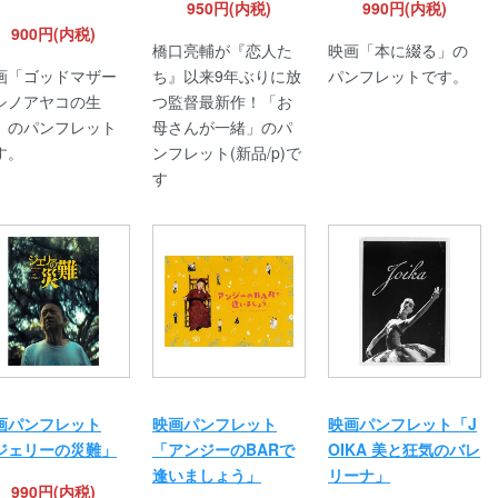
950円(内税)
990円(内税)
900円(内税)
橋口亮輔が『恋人た
映画「本に綴る」の
画「ゴッドマザー
ち』以来9年ぶりに放
パンフレットです。
シノアヤコの生
つ監督最新作！「お
」のパンフレット
母さんが一緒」のパ
す。
ンフレット(新品/p)で
す
画パンフレット
映画パンフレット
映画パンフレット「J
ジェリーの災難」
「アンジーのBARで
OIKA 美と狂気のバレ
逢いましょう」
リーナ」
990円(内税)