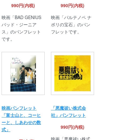
990円(内税)
990円(内税)
映画「BAD GENIUS
映画「パルテノペ ナ
バッド・ジーニア
ポリの宝石」のパン
ス」のパンフレット
フレットです。
です。
映画パンフレット
「悪魔祓い株式会
「富士山と、コーヒ
社」パンフレット
ーと、しあわせの数
990円(内税)
式」
映画「悪魔祓い株式