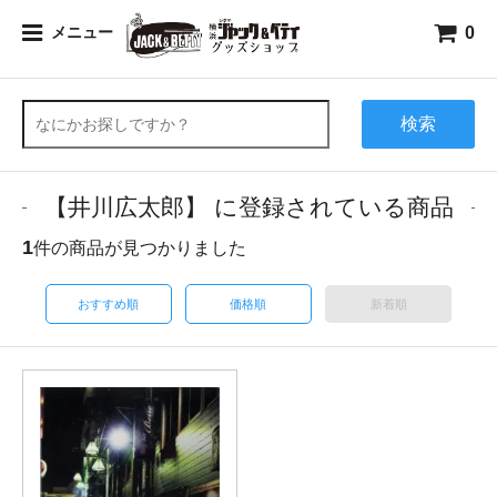
0
メニュー
検索
【井川広太郎】 に登録されている商品
1
件の商品が見つかりました
おすすめ順
価格順
新着順