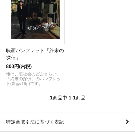
映画パンフレット「終末の
探偵」
800円(内税)
俺は、裏社会のどぶさらい。
「終末の探偵」のパンフレッ
ト(新品/18p)です。
1
1
1
商品中
-
商品
特定商取引法に基づく表記