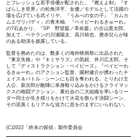
とフレッシュな若手俳優が配された。『燃えよ剣』『す
ばらしき世界』の松角洋平、女優／モデルとして活躍の
場を広げている武イリヤ、『うみべの女の子』「カムカ
ムエヴリバディ」の青木柚、『ベイビーわるきゅーれ』
の?石あかり、『SP 野望篇／革命篇』の古山憲太郎。
加えて、ベテランの川瀬陽太、高川裕也、麿赤兒らが味
のある助演を披露している。
監督を務めたのは、数多くの海外映画祭に出品された
『東京失格』や『キミサラズ』の気鋭、井川広太郎。そ
して『ディストラクション・ベイビーズ』『ベイビーわ
るきゅーれ』のアクション監督、園村健介が携わったチ
ェイス＆バトル・シーンにも目を奪われる。とりわけ主
人公、新次郎が敵陣に単身殴り込みをかけるクライマッ
クスの格闘アクション、裏社会の二大組織を率いるリー
ダー同士が生き残りをかけて火花を散らす決闘シーン、
その泥臭くもリアルな迫力に息をのまずにいられない。
(C)2022「終末の探偵」製作委員会