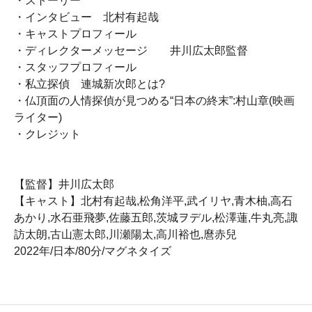
・ストーリー
・インタビュー 北村有起哉
・キャストプロフィール
・ディレクターメッセージ 井川広太郎監督
・スタッフプロフィール
・私立探偵 連城新次郎とは?
・仏頂面の人情探偵が見つめる“日本の終末”:村山章(映画
ライター)
・クレジット
【監督】井川広太郎
【キャスト】北村有起哉,松角洋平,武イリヤ,青木柚,高石
あかり,水石亜飛夢,佐藤五郎,茨城ヲデル,松澤蓮,牛丸亮,諏
訪太朗,古山憲太郎,川瀬陽太,高川裕也,麿赤兒
2022年/日本/80分/マグネタイズ