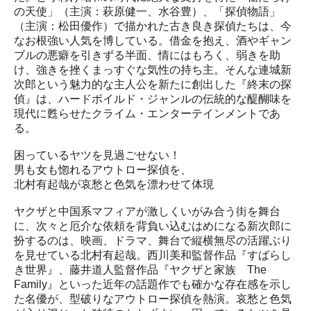
の天使」（主演：萩原健一、水谷豊）、「探偵物語」
（主演：松田優作）で描かれた古き良き探偵たちは、今
なお根強い人気を博している。借金を抱え、酒やギャン
ブルの悪癖を引きずる半面、情にはもろく、弱きを助
け、強きを挫くまっすぐな気性の持ち主。そんな連城新
次郎という魅力的な主人公を新たに創出した『終末の探
偵』は、ハードボイルド・ジャンルの伝統的な醍醐味を
現代に甦らせたクライム・エンターテインメントであ
る。
困っているヤツを見過ごせない！
男も女も惚れるアウトロー探偵を、
北村有起哉が哀愁と色気を漂わせて体現
ヤクザと中国系マフィアが激しくいがみ合う街を舞台
に、次々と厄介な依頼を背負い込むはめになる新次郎に
扮するのは、映画、ドラマ、舞台で縦横無尽の活躍ぶり
を見せている北村有起哉。西川美和監督作品『すばらし
き世界』、藤井道人監督作品『ヤクザと家族 The
Family』といった近年の話題作でも確かな存在感を示し
た名優が、型破りなアウトロー探偵を熱演。哀愁と色気