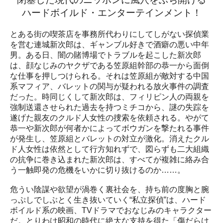
ハードボイルド・エンターテインメント！
とある街の喫茶店を事務所代わりにしてしがない探偵業
を営む連城新次郎は、ギャンブル好きで酒癖の悪い中年
男。ある日、闇の賭博場でトラブルを起こした新次郎
は、顔なじみのヤクザである笠原組幹部の恭一から面倒
な仕事を押しつけられる。それは笠原組が敵対する中国
系マフィア、バレットの関与が疑われる放火事件の調査
だった。時同じくして新次郎は、フィリピン人の両親を
強制送還させられた過去を持つミチコから、謎の失踪を
遂げた親友のクルド人女性の捜索を依頼される。やがて
恭一や新次郎が何者かによってボウガンを撃たれる事件
が発生し、笠原組とバレットの対立が激化。消えたクル
ド人女性は依然として行方知れずで、図らずも二大組織
の抗争に巻き込まれた新次郎は、すべてが複雑に絡み合
う一触即発の危機をいかに切り抜けるのか……。
危うい陰謀や欲望が渦巻く裏社会を、持ち前の度胸と腕
っぷしでしぶとく生き抜いていく“私立探偵”は、ハード
ボイルド系の映画、TVドラマでおなじみのキャラクター
だ。とりわけ昭和の時代に絶大な支持を得た「傷だらけ