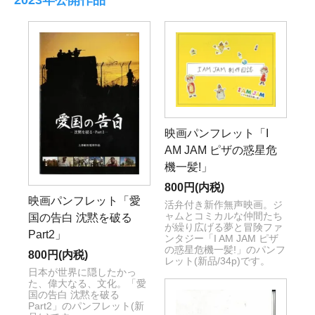
映画パンフレット「I
AM JAM ピザの惑星危
機一髪!」
800円(内税)
映画パンフレット「愛
活弁付き新作無声映画。ジ
ャムとコミカルな仲間たち
国の告白 沈黙を破る
が繰り広げる夢と冒険ファ
Part2」
ンタジー「I AM JAM ピザ
の惑星危機一髪!」のパンフ
800円(内税)
レット(新品/34p)です。
日本が世界に隠したかっ
た、偉大なる、文化。「愛
国の告白 沈黙を破る
Part2」のパンフレット(新