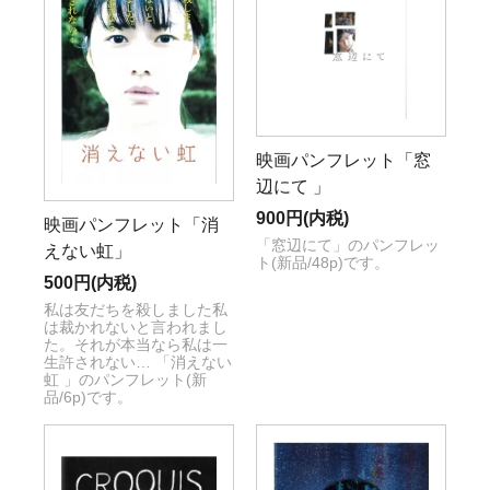
映画パンフレット「窓
辺にて 」
900円(内税)
映画パンフレット「消
「窓辺にて」のパンフレッ
えない虹」
ト(新品/48p)です。
500円(内税)
私は友だちを殺しました私
は裁かれないと言われまし
た。それが本当なら私は一
生許されない… 「消えない
虹 」のパンフレット(新
品/6p)です。