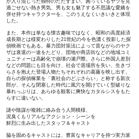
が入り混じった独特のたたずまい、困っているヤツを見
過ごせない熱き男気、男も女も魅了する不思議な愛嬌を
併せ持つキャラクターを、このうえなくいきいきと体現
した。
また、本作は単なる懐古趣味ではなく、昭和の高度経済
成長期とは様変わりした21世紀の今を色濃く投影した探
偵映画でもある。暴力団対策法によって昔ながらのヤク
ザは衰退の一途をたどり、団地や商店街などの地域コミ
ュニティーは高齢化で崩壊の瀬戸際。さらに外国人差別
などの問題にも目を向け、社会で居場所を失い、生きづ
らさを抱えた登場人物たちそれぞれの葛藤を映し出す。
自らの探偵稼業を「裏社会のどぶさらい」と称する新次
郎が、そんな閉塞した時代に風穴を開けていく型破りな
暴れっぷりは、あらゆる観客に爽快なカタルシスをもた
らすに違いない。
謎や陰謀が複雑に絡み合う人間模様、
泥臭くもリアルなアクション・シーンを
鮮烈に生み出したスタッフ＆キャスト
脇を固めるキャストには、豊富なキャリアを持つ実力派